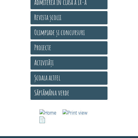
Admiterea în clasa a IX-a
Revista școlii
Olimpiade și concursuri
Proiecte
Activități
Școala altfel
Săptămâna verde