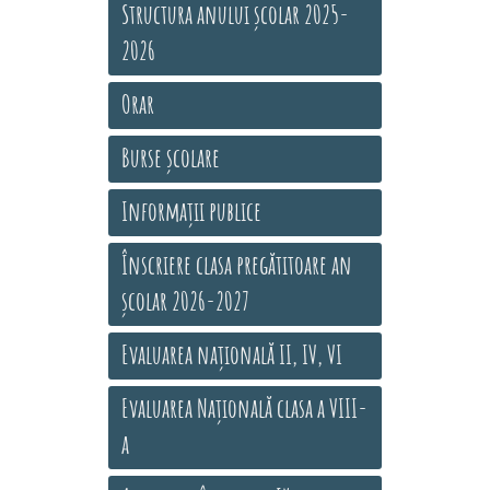
Structura anului școlar 2025-
2026
Orar
Burse școlare
Informații publice
Înscriere clasa pregătitoare an
școlar 2026-2027
Evaluarea națională II, IV, VI
Evaluarea Națională clasa a VIII-
a